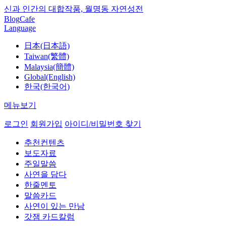
신과 인간의 대합작품, 월명동 자연성전
Blog
Cafe
Language
日本(日本語)
Taiwan(繁體)
Malaysia(簡體)
Global(English)
한국(한국어)
메뉴보기
로그인
회원가입
아이디/비밀번호 찾기
추천컨텐츠
보도자료
주일말씀
사연을 담다
한줄멘토
말씀카드
사연이 있는 만남
갓잼 카드칼럼