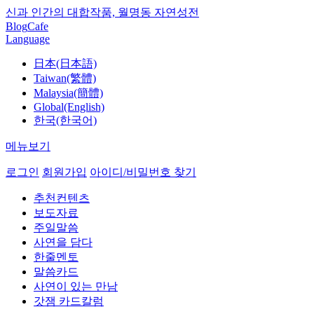
신과 인간의 대합작품, 월명동 자연성전
Blog
Cafe
Language
日本(日本語)
Taiwan(繁體)
Malaysia(簡體)
Global(English)
한국(한국어)
메뉴보기
로그인
회원가입
아이디/비밀번호 찾기
추천컨텐츠
보도자료
주일말씀
사연을 담다
한줄멘토
말씀카드
사연이 있는 만남
갓잼 카드칼럼