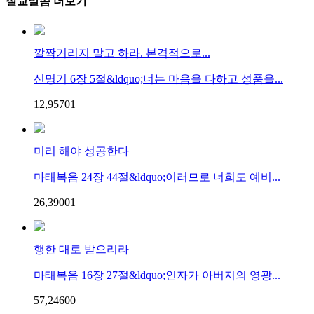
설교말씀 더보기
깔짝거리지 말고 하라. 본격적으로...
신명기 6장 5절&ldquo;너는 마음을 다하고 성품을...
12,957
0
1
미리 해야 성공한다
마태복음 24장 44절&ldquo;이러므로 너희도 예비...
26,390
0
1
행한 대로 받으리라
마태복음 16장 27절&ldquo;인자가 아버지의 영광...
57,246
0
0