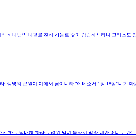
리와 하나님의 나팔로 친히 하늘로 좇아 강림하시리니 그리스도 안
키라. 생명의 근원이 이에서 남이니라.”에베소서 1장 18절“너희 
하게 하고 담대히 하라 두려워 말며 놀라지 말라 네가 어디로 가