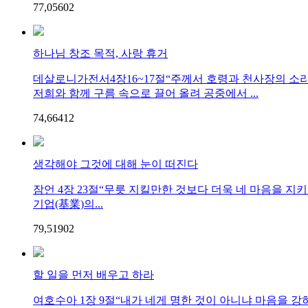
77,056
0
2
하나님 창조 목적, 사랑 휴거
데살로니가전서4장16~17절“주께서 호령과 천사장의 소
저희와 함께 구름 속으로 끌어 올려 공중에서 ...
74,664
1
2
생각해야 그것에 대해 눈이 떠진다
잠언 4장 23절“무릇 지킬만한 것보다 더욱 네 마음을 지
기업(基業)의...
79,519
0
2
할 일을 먼저 배우고 하라
여호수아 1장 9절“내가 네게 명한 것이 아니냐 마음을 강