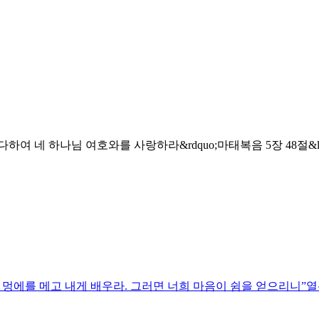
 다하여 네 하나님 여호와를 사랑하라&rdquo;마태복음 5장 48절
의 멍에를 메고 내게 배우라. 그러면 너희 마음이 쉼을 얻으리니”