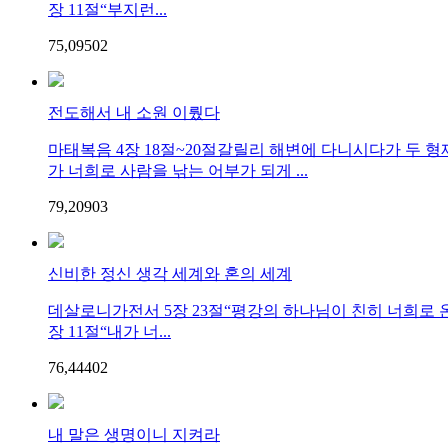
장 11절“부지런...
75,095
0
2
전도해서 내 소원 이뤘다
마태복음 4장 18절~20절갈릴리 해변에 다니시다가 두 형
가 너희로 사람을 낚는 어부가 되게 ...
79,209
0
3
신비한 정신 생각 세계와 혼의 세계
데살로니가전서 5장 23절“평강의 하나님이 친히 너희로 
장 11절“내가 너...
76,444
0
2
내 말은 생명이니 지켜라