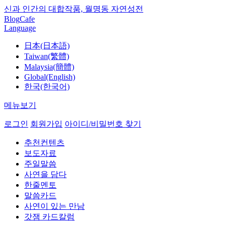
신과 인간의 대합작품, 월명동 자연성전
Blog
Cafe
Language
日本(日本語)
Taiwan(繁體)
Malaysia(簡體)
Global(English)
한국(한국어)
메뉴보기
로그인
회원가입
아이디/비밀번호 찾기
추천컨텐츠
보도자료
주일말씀
사연을 담다
한줄멘토
말씀카드
사연이 있는 만남
갓잼 카드칼럼