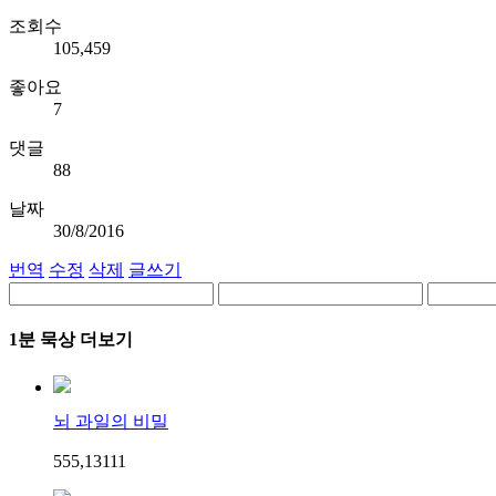
조회수
105,459
좋아요
7
댓글
88
날짜
30/8/2016
번역
수정
삭제
글쓰기
1분 묵상 더보기
뇌 과일의 비밀
555,131
1
1