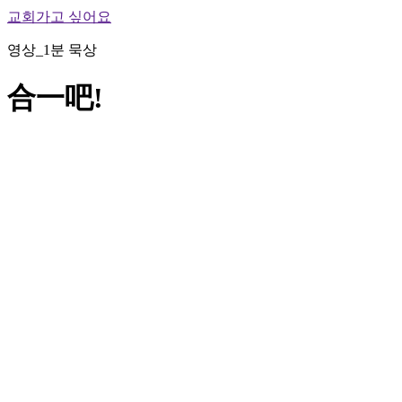
교회가고 싶어요
영상_1분 묵상
合一吧!