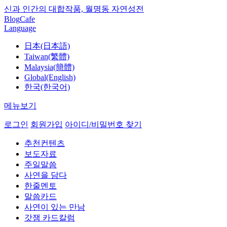
신과 인간의 대합작품, 월명동 자연성전
Blog
Cafe
Language
日本(日本語)
Taiwan(繁體)
Malaysia(簡體)
Global(English)
한국(한국어)
메뉴보기
로그인
회원가입
아이디/비밀번호 찾기
추천컨텐츠
보도자료
주일말씀
사연을 담다
한줄멘토
말씀카드
사연이 있는 만남
갓잼 카드칼럼