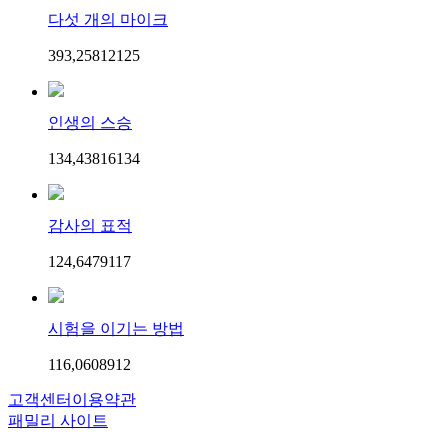
다섯 개의 마이크
393,258
121
25
인생의 스승
134,438
161
34
감사의 표적
124,647
91
17
시험을 이기는 방법
116,060
89
12
고객센터
이용약관
패밀리 사이트