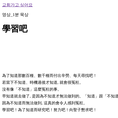
교회가고 싶어요
영상_1분 묵상
學習吧
為了知道那數百種、數千種而付出辛勞、每天尋找吧！
若當下不知道、時機過後才知道, 就會很冤枉。
沒有像「不知道」這麼冤枉的事。
早知道就去做了, 是因為不知道才無法做到的。「知道」跟「不知
因為不知道而無法做到, 這真的會令人感到冤枉。
學習吧！為了知道而研究吧！努力吧！向聖子懇求吧！