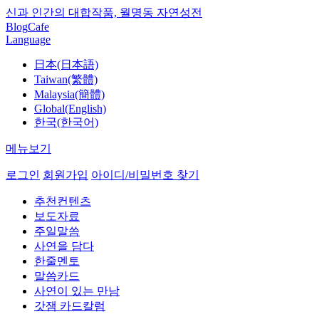
신과 인간의 대합작품, 월명동 자연성전
Blog
Cafe
Language
日本(日本語)
Taiwan(繁體)
Malaysia(簡體)
Global(English)
한국(한국어)
메뉴보기
로그인
회원가입
아이디/비밀번호 찾기
추천컨텐츠
보도자료
주일말씀
사연을 담다
한줄멘토
말씀카드
사연이 있는 만남
갓잼 카드칼럼