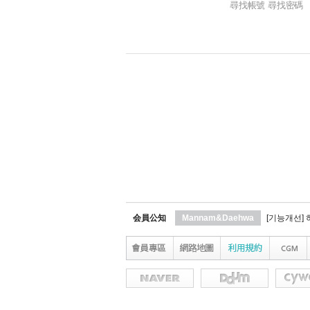
尋找帳號 尋找密碼
会員公知
Mannam&Daehwa
[기능개선]