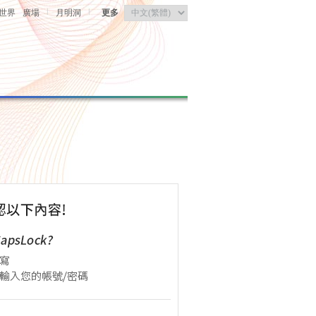
|
|
世界
廣場
月明洞
更多