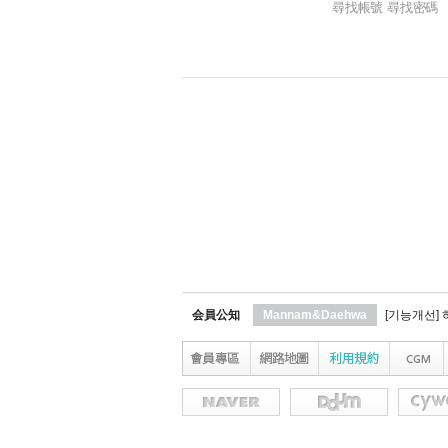
尋找帳號 尋找密碼
会員公知
Mannam&Daehwa
[기능개선]