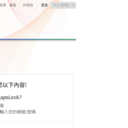
|
|
世界
廣場
月明洞
更多