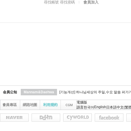
尋找帳號 尋找密碼
會員加入
l
会員公知
Mannam&Daehwa
[기능개선] 하나님세상의 주일,수요 말씀 퍼가
電腦版
English
語言
한국어
日本語
中文(繁體