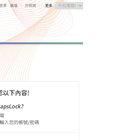
|
|
世界
廣場
月明洞
更多