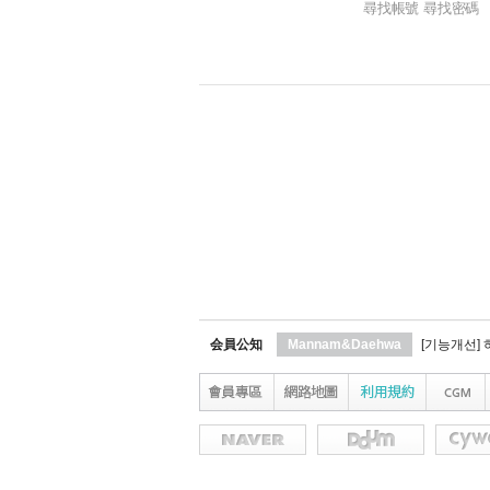
尋找帳號 尋找密碼
会員公知
Mannam&Daehwa
[기능개선]