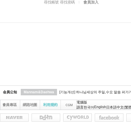
尋找帳號 尋找密碼
會員加入
l
会員公知
Mannam&Daehwa
[기능개선] 하나님세상의 주일,수요 말씀 퍼가
電腦版
English
語言
한국어
日本語
中文(繁體