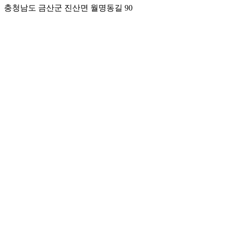
충청남도 금산군 진산면 월명동길 90