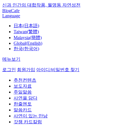
신과 인간의 대합작품, 월명동 자연성전
Blog
Cafe
Language
日本(日本語)
Taiwan(繁體)
Malaysia(簡體)
Global(English)
한국(한국어)
메뉴보기
로그인
회원가입
아이디/비밀번호 찾기
추천컨텐츠
보도자료
주일말씀
사연을 담다
한줄멘토
말씀카드
사연이 있는 만남
갓잼 카드칼럼