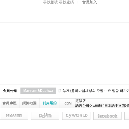
尋找帳號 尋找密碼
會員加入
l
会員公知
Mannam&Daehwa
[기능개선] 하나님세상의 주일,수요 말씀 퍼가
電腦版
English
語言
한국어
日本語
中文(繁體