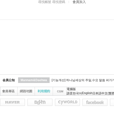
尋找帳號 尋找密碼
會員加入
l
会員公知
Mannam&Daehwa
[기능개선] 하나님세상의 주일,수요 말씀 퍼가
電腦版
English
語言
한국어
日本語
中文(繁體