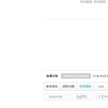
尋找帳號 尋找密碼
会員公知
Mannam&Daehwa
[기능개선]