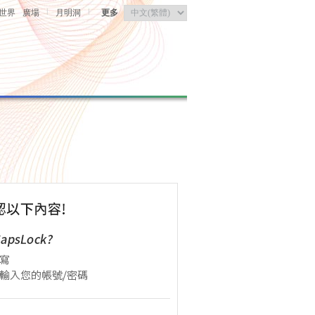
|
|
世界
廣場
月明洞
更多