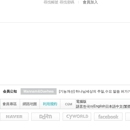
尋找帳號 尋找密碼
會員加入
l
会員公知
Mannam&Daehwa
[기능개선] 하나님세상의 주일,수요 말씀 퍼가
電腦版
English
語言
한국어
日本語
中文(繁體