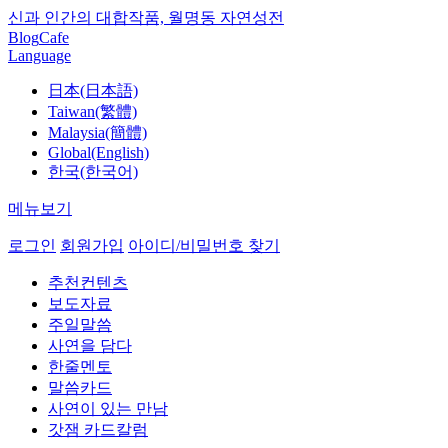
신과 인간의 대합작품, 월명동 자연성전
Blog
Cafe
Language
日本(日本語)
Taiwan(繁體)
Malaysia(簡體)
Global(English)
한국(한국어)
메뉴보기
로그인
회원가입
아이디/비밀번호 찾기
추천컨텐츠
보도자료
주일말씀
사연을 담다
한줄멘토
말씀카드
사연이 있는 만남
갓잼 카드칼럼