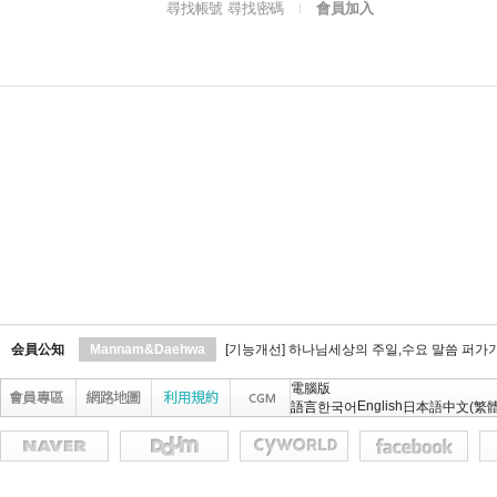
尋找帳號 尋找密碼
會員加入
l
会員公知
Mannam&Daehwa
[기능개선] 하나님세상의 주일,수요 말씀 퍼가
電腦版
English
語言
한국어
日本語
中文(繁體